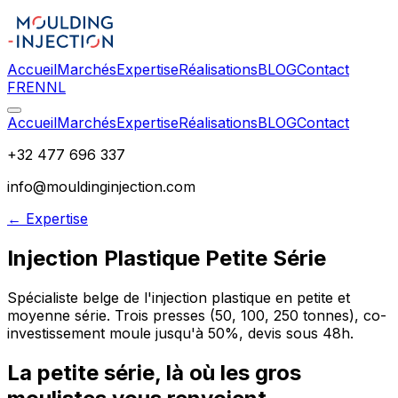
Accueil
Marchés
Expertise
Réalisations
BLOG
Contact
FR
EN
NL
Accueil
Marchés
Expertise
Réalisations
BLOG
Contact
+32 477 696 337
info@mouldinginjection.com
← Expertise
Injection Plastique Petite Série
Spécialiste belge de l'injection plastique en petite et
moyenne série. Trois presses (50, 100, 250 tonnes), co-
investissement moule jusqu'à 50%, devis sous 48h.
La petite série, là où les gros