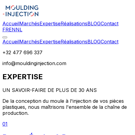
Accueil
Marchés
Expertise
Réalisations
BLOG
Contact
FR
EN
NL
Accueil
Marchés
Expertise
Réalisations
BLOG
Contact
+32 477 696 337
info@mouldinginjection.com
EXPERTISE
UN SAVOIR-FAIRE DE PLUS DE 30 ANS
De la conception du moule à l'injection de vos pièces
plastiques, nous maîtrisons l'ensemble de la chaîne de
production.
01