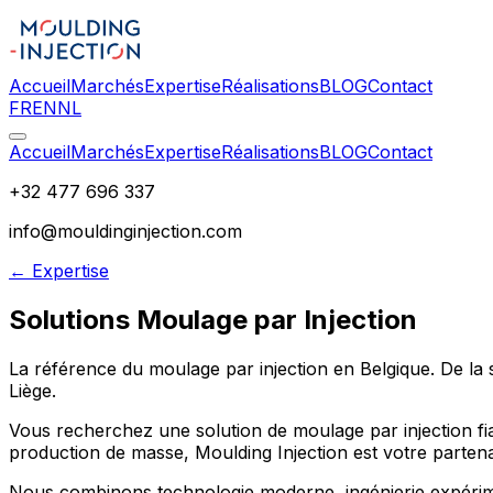
Accueil
Marchés
Expertise
Réalisations
BLOG
Contact
FR
EN
NL
Accueil
Marchés
Expertise
Réalisations
BLOG
Contact
+32 477 696 337
info@mouldinginjection.com
← Expertise
Solutions Moulage par Injection
La référence du moulage par injection en Belgique. De la st
Liège.
Vous recherchez une solution de moulage par injection fia
production de masse, Moulding Injection est votre partena
Nous combinons technologie moderne, ingénierie expériment