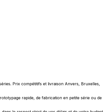
éries. Prix compétitifs et livraison Anvers, Bruxelles,
totypage rapide, de fabrication en petite série ou de
ns le respect strict de vos délais et de votre budget.