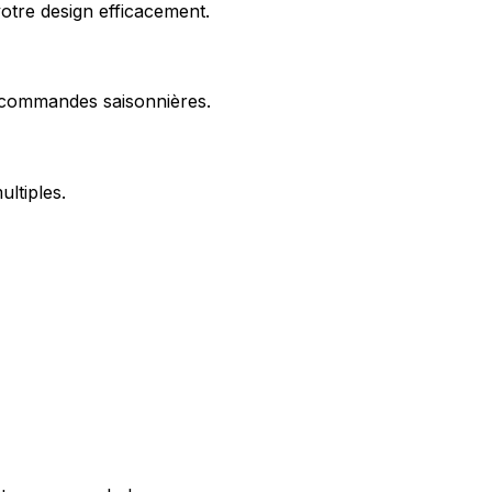
otre design efficacement.
s commandes saisonnières.
ltiples.