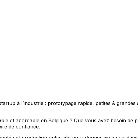
artup à l’industrie : prototypage rapide, petites & grandes s
ble et abordable en Belgique ? Que vous ayez besoin de pro
ire de confiance.
ée et production optimisée pour donner vie à vos idées, da