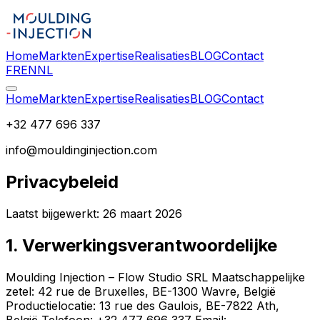
Home
Markten
Expertise
Realisaties
BLOG
Contact
FR
EN
NL
Home
Markten
Expertise
Realisaties
BLOG
Contact
+32 477 696 337
info@mouldinginjection.com
Privacybeleid
Laatst bijgewerkt: 26 maart 2026
1. Verwerkingsverantwoordelijke
Moulding Injection – Flow Studio SRL Maatschappelijke
zetel: 42 rue de Bruxelles, BE-1300 Wavre, België
Productielocatie: 13 rue des Gaulois, BE-7822 Ath,
België Telefoon: +32 477 696 337 Email: